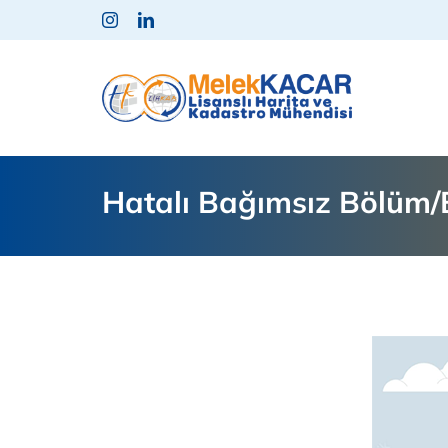
Skip
to
content
Hatalı Bağımsız Bölüm/