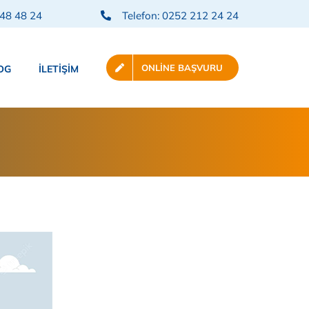
248 48 24
Telefon: 0252 212 24 24
ONLINE BAŞVURU
OG
İLETIŞIM